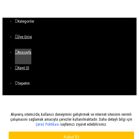
Kategoriler
Üye Girişi
Anasayfa
Kayıt Ol
Sepetim
Alışveriş sitemizde, kullanıcı deneyimini geliştirmek ve internet sitesinin verimli
çalışmasını sağlamak amacıyla çerezler kullanılmaktadır. Daha detaylı bilgi için
Çerez Politikası
sayfamızı ziyaret edebilirsiniz.
Kabul Et