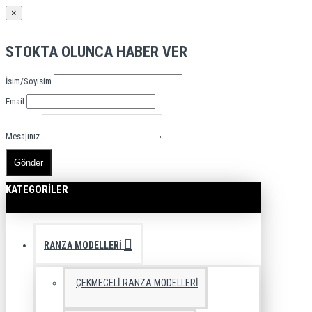
×
STOKTA OLUNCA HABER VER
İsim/Soyisim
Email
Mesajınız
Gönder
KATEGORILER
RANZA MODELLERI
ÇEKMECELI RANZA MODELLERI