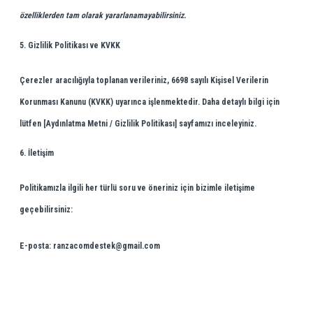
özelliklerden tam olarak yararlanamayabilirsiniz.
5. Gizlilik Politikası ve KVKK
Çerezler aracılığıyla toplanan verileriniz, 6698 sayılı Kişisel Verilerin
Korunması Kanunu (KVKK) uyarınca işlenmektedir. Daha detaylı bilgi için
lütfen
[Aydınlatma Metni / Gizlilik Politikası]
sayfamızı inceleyiniz.
6. İletişim
Politikamızla ilgili her türlü soru ve öneriniz için bizimle iletişime
geçebilirsiniz:
E-posta:
ranzacomdestek@gmail.com