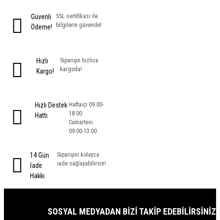
Güvenli
SSL sertifikası ile
bilgilerin güvende!
Ödeme!
Hızlı
Siparişin hızlıca
kargoda!
Kargo!
Hızlı Destek
Haftaiçi 09:00-
18:00
Hattı
Cumartesi
09:00-13:00
14 Gün
Siparişini kolayca
iade sağlayabilirsin!
İade
Hakkı
SOSYAL MEDYADAN BIZI TAKIP EDEBILIRSINIZ