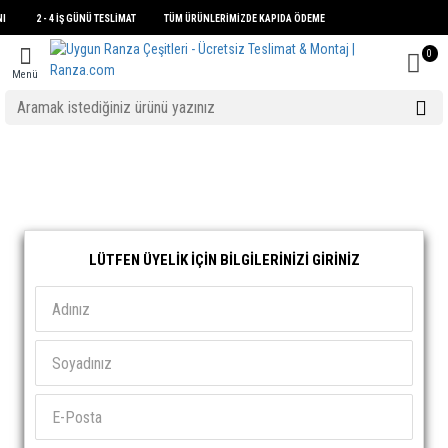
KANI 2 - 4 İŞ GÜNÜ TESLİMAT TÜM ÜRÜNLERİMİZDE KAPIDA ÖDEME
0
Menü
LÜTFEN ÜYELIK İÇIN BILGILERINIZI GIRINIZ