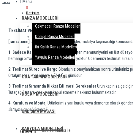
Menu
Menü
İletişim
RANZA MODELLERI
Çekmeceli Ranza Modelleri
T
ESLİMAT VE ÖDEME BİLGİLERİ
Dolaplı Ranza Modelleri
[ranza.com]
üzerinden verdiğiniz siparişler, mobilya taşımacılığı konusund
İki Kişilik Ranza Modelleri
1. Sadece Kapıda Ödeme Kolaylığı
Müşteri memnuniyetini en üst düzeyde 
Yavrulu Ranza Modelleri
herhangi bir ön ödeme yapmanıza gerek yoktur. Ödemenizi teslimat sırasında 
2. Teslimat Süreci ve Kargo
Siparişiniz onaylandıktan sonra ürünleriniz pa
Ortalama teslimat süremiz
[7-14]
iş günüdür.
ODA TAKIM MODELLERI
3. Teslimat Sırasında Dikkat Edilmesi Gerekenler
Ürün kapınıza geldiğin
Tutanağı" tutarak teslimatı kabul etmeme hakkınız bulunmaktadır.
DOLAP MODELLERI
4. Kurulum ve Montaj
Ürünlerimiz yarı kurulu veya demonte olarak gönderi
iletişime geçebilirsiniz.]
ÇALIŞMA MASASI
KARYOLA MODELLERI
SSL sertifikası ile
Güvenli