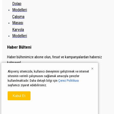
Dolap
Modelleri
Çalışma
Masası
Karyola
Modelleri
Haber Bülteni
Haber bültenimize abone olun, fırsat ve kampanyalardan habersiz
kalmayın!
×
Alışveriş sitemizde, kullanıcı deneyimini geliştirmek ve internet
sitesinin verimli çalışmasını sağlamak amacıyla çerezler
Abone Ol
kullanılmaktadır. Daha detaylı bilgi için
Çerez Politikası
Gizlilik İlkeleri
'ni okudum ve kabul ediyorum.
sayfamızı ziyaret edebilirsiniz.
Kabul Et