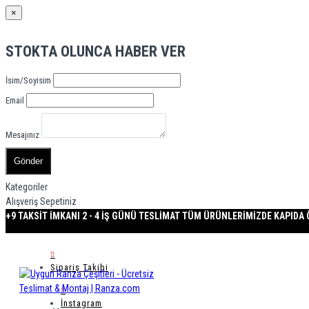
×
STOKTA OLUNCA HABER VER
İsim/Soyisim
Email
Mesajınız
Gönder
Kategoriler
Alışveriş Sepetiniz
+9 TAKSİT İMKANI
2 - 4 İŞ GÜNÜ TESLİMAT
TÜM ÜRÜNLERİMİZDE KAPID
Sipariş Takibi
İnstagram