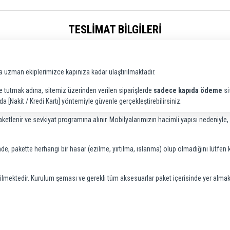
TESLIMAT BILGILERI
a uzman ekiplerimizce kapınıza kadar ulaştırılmaktadır.
tutmak adına, sitemiz üzerinden verilen siparişlerde
sadece kapıda ödeme
si
[Nakit / Kredi Kartı] yöntemiyle güvenle gerçekleştirebilirsiniz.
ketlenir ve sevkiyat programına alınır. Mobilyalarımızın hacimli yapısı nedeniyle
de, pakette herhangi bir hasar (ezilme, yırtılma, ıslanma) olup olmadığını lütfen k
lmektedir. Kurulum şeması ve gerekli tüm aksesuarlar paket içerisinde yer almak