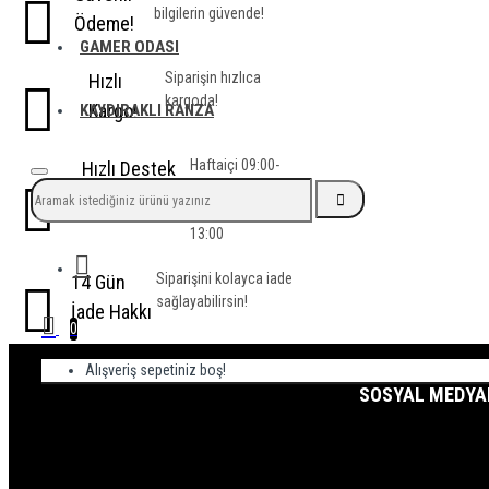
bilgilerin güvende!
Ödeme!
GAMER ODASI
Siparişin hızlıca
Hızlı
kargoda!
Kargo!
KAYDIRAKLI RANZA
Haftaiçi 09:00-
Hızlı Destek
18:00
Hattı
Cumartesi 09:00-
13:00
Siparişini kolayca iade
14 Gün
sağlayabilirsin!
İade Hakkı
0
Alışveriş sepetiniz boş!
SOSYAL MEDYAD