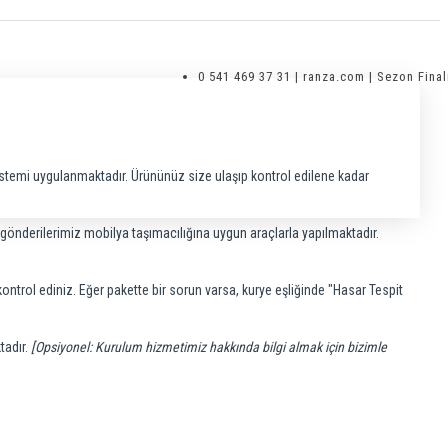
0 541 469 37 31 | ranza.com | Sezon Final
stemi uygulanmaktadır. Ürününüz size ulaşıp kontrol edilene kadar
, gönderilerimiz mobilya taşımacılığına uygun araçlarla yapılmaktadır.
ontrol ediniz. Eğer pakette bir sorun varsa, kurye eşliğinde "Hasar Tespit
tadır.
[Opsiyonel: Kurulum hizmetimiz hakkında bilgi almak için bizimle