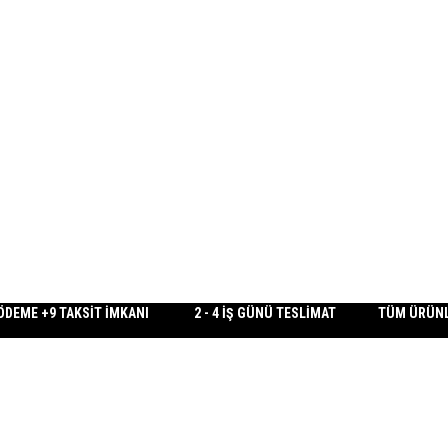
A ÖDEME +9 TAKSİT İMKANI 2 - 4 İŞ GÜNÜ TESLİMAT TÜM ÜRÜNLE