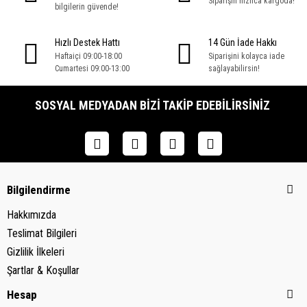
Siparişin hızlıca kargoda!
bilgilerin güvende!
Hızlı Destek Hattı
14 Gün İade Hakkı
Haftaiçi 09:00-18:00
Siparişini kolayca iade
Cumartesi 09:00-13:00
sağlayabilirsin!
SOSYAL MEDYADAN BIZI TAKIP EDEBILIRSINIZ
Bilgilendirme
Hakkımızda
Teslimat Bilgileri
Gizlilik İlkeleri
Şartlar & Koşullar
Hesap