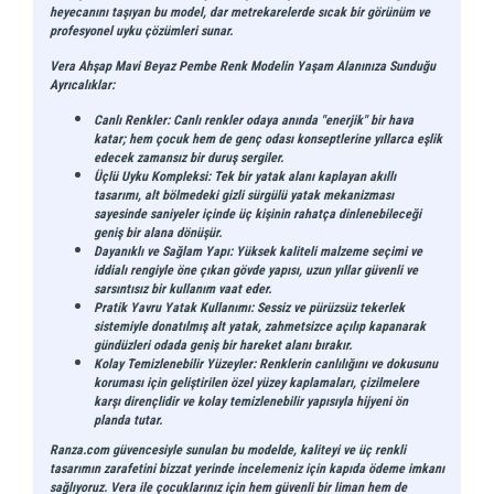
heyecanını taşıyan bu model, dar metrekarelerde sıcak bir görünüm ve
profesyonel uyku çözümleri sunar.
Vera Ahşap Mavi Beyaz Pembe Renk Modelin Yaşam Alanınıza Sunduğu
Ayrıcalıklar:
Canlı Renkler:
Canlı renkler odaya anında "enerjik" bir hava
katar; hem çocuk hem de genç odası konseptlerine yıllarca eşlik
edecek zamansız bir duruş sergiler.
Üçlü Uyku Kompleksi:
Tek bir yatak alanı kaplayan akıllı
tasarımı, alt bölmedeki gizli sürgülü yatak mekanizması
sayesinde saniyeler içinde üç kişinin rahatça dinlenebileceği
geniş bir alana dönüşür.
Dayanıklı ve Sağlam Yapı:
Yüksek kaliteli malzeme seçimi ve
iddialı rengiyle öne çıkan gövde yapısı, uzun yıllar güvenli ve
sarsıntısız bir kullanım vaat eder.
Pratik Yavru Yatak Kullanımı:
Sessiz ve pürüzsüz tekerlek
sistemiyle donatılmış alt yatak, zahmetsizce açılıp kapanarak
gündüzleri odada geniş bir hareket alanı bırakır.
Kolay Temizlenebilir Yüzeyler:
Renklerin canlılığını ve dokusunu
koruması için geliştirilen özel yüzey kaplamaları, çizilmelere
karşı dirençlidir ve kolay temizlenebilir yapısıyla hijyeni ön
planda tutar.
Ranza.com
güvencesiyle sunulan bu modelde, kaliteyi ve üç renkli
tasarımın zarafetini bizzat yerinde incelemeniz için
kapıda ödeme
imkanı
sağlıyoruz. Vera ile çocuklarınız için hem güvenli bir liman hem de