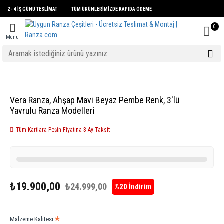
2 - 4 İŞ GÜNÜ TESLİMAT TÜM ÜRÜNLERİMİZDE KAPIDA ÖDEME
0
Menü
Vera Ranza, Ahşap Mavi Beyaz Pembe Renk, 3'lü
Yavrulu Ranza Modelleri
Tüm Kartlara Peşin Fiyatına 3 Ay Taksit
₺19.900,00
₺24.999,00
%20 İndirim
Malzeme Kalitesi