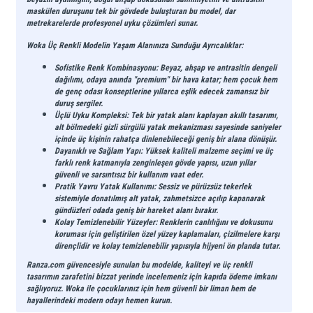
maskülen duruşunu tek bir gövdede buluşturan bu model, dar
metrekarelerde profesyonel uyku çözümleri sunar.
Woka Üç Renkli Modelin Yaşam Alanınıza Sunduğu Ayrıcalıklar:
Sofistike Renk Kombinasyonu:
Beyaz, ahşap ve antrasitin dengeli
dağılımı, odaya anında "premium" bir hava katar; hem çocuk hem
de genç odası konseptlerine yıllarca eşlik edecek zamansız bir
duruş sergiler.
Üçlü Uyku Kompleksi:
Tek bir yatak alanı kaplayan akıllı tasarımı,
alt bölmedeki gizli sürgülü yatak mekanizması sayesinde saniyeler
içinde üç kişinin rahatça dinlenebileceği geniş bir alana dönüşür.
Dayanıklı ve Sağlam Yapı:
Yüksek kaliteli malzeme seçimi ve üç
farklı renk katmanıyla zenginleşen gövde yapısı, uzun yıllar
güvenli ve sarsıntısız bir kullanım vaat eder.
Pratik Yavru Yatak Kullanımı:
Sessiz ve pürüzsüz tekerlek
sistemiyle donatılmış alt yatak, zahmetsizce açılıp kapanarak
gündüzleri odada geniş bir hareket alanı bırakır.
Kolay Temizlenebilir Yüzeyler:
Renklerin canlılığını ve dokusunu
koruması için geliştirilen özel yüzey kaplamaları, çizilmelere karşı
dirençlidir ve kolay temizlenebilir yapısıyla hijyeni ön planda tutar.
Ranza.com
güvencesiyle sunulan bu modelde, kaliteyi ve üç renkli
tasarımın zarafetini bizzat yerinde incelemeniz için
kapıda ödeme
imkanı
sağlıyoruz. Woka ile çocuklarınız için hem güvenli bir liman hem de
hayallerindeki modern odayı hemen kurun.