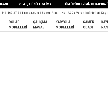
İMKANI 2 - 4 İŞ GÜNÜ TESLİMAT TÜM ÜRÜNLERİMİZDE KAPIDA ÖDE
0 541 469 37 31 | ranza.com | Sezon Finali! Net %30a Varan İndirimleri Kaçı
DOLAP
ÇALIŞMA
KARYOLA
GAMER
KAY
MODELLERI
MASASI
MODELLERI
ODASI
RAN