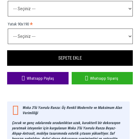
Yatak 90x190
SEPETE EKLE
Whatsapp Paylaş
Whatsapp Sipariş
Woka 3'lü Yavrulu Ranza: Üç Renkli Modernite ve Maksimum Alan
Verimliliği
Çocuk ve genç odalarında sıradanlıktan uzak, karakterli bir dekorasyon
yaratmak isteyenler için kurgulanan
Woka 3'lü Yavrulu Ranza Beyaz-
Ahşap-Antrasit
, mobilya tasarımında estetik çıtasını yükseltiyor. Saf
beyazın aydınlığını, doğal ahşap dokusunun samimiyetini ve antrasitin