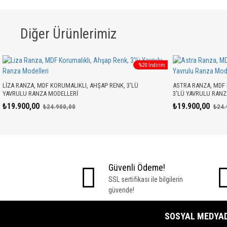
Diğer Ürünlerimiz
%20 İndirim
LIZA RANZA, MDF KORUMALIKLI, AHŞAP RENK, 3'LÜ
ASTRA RANZA, MDF 
YAVRULU RANZA MODELLERI
3'LÜ YAVRULU RANZ
₺19.900,00
₺19.900,00
₺24.900,00
₺24.
Güvenli Ödeme!
SSL sertifikası ile bilgilerin
güvende!
SOSYAL MEDYADA