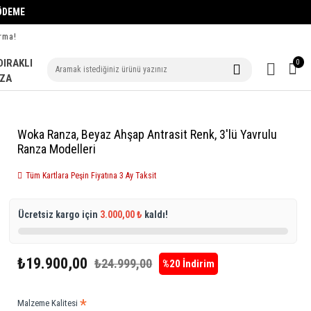
ME
rma!
DIRAKLI
0
ZA
Woka Ranza, Beyaz Ahşap Antrasit Renk, 3'lü Yavrulu
Ranza Modelleri
Tüm Kartlara Peşin Fiyatına 3 Ay Taksit
Ücretsiz kargo için
3.000,00 ₺
kaldı!
₺19.900,00
₺24.999,00
%20 İndirim
Malzeme Kalitesi