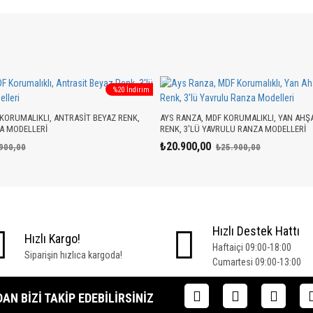
%20 İndirim
KORUMALIKLI, ANTRASIT BEYAZ RENK,
AYS RANZA, MDF KORUMALIKLI, YAN AHŞ
A MODELLERI
RENK, 3'LÜ YAVRULU RANZA MODELLERI
₺20.900,00
900,00
₺25.900,00
Hızlı Destek Hattı
Hızlı Kargo!
Haftaiçi 09:00-18:00
Siparişin hızlıca kargoda!
Cumartesi 09:00-13:00
N BIZI TAKIP EDEBILIRSINIZ