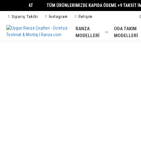
GÜNÜ TESLİMAT
TÜM ÜRÜNLERİMİZDE KAPIDA ÖDEME +9 TAKSİT 
Sipariş Takibi
İnstagram
İletişim
RANZA
ODA TAKIM
MODELLERI
MODELLERI