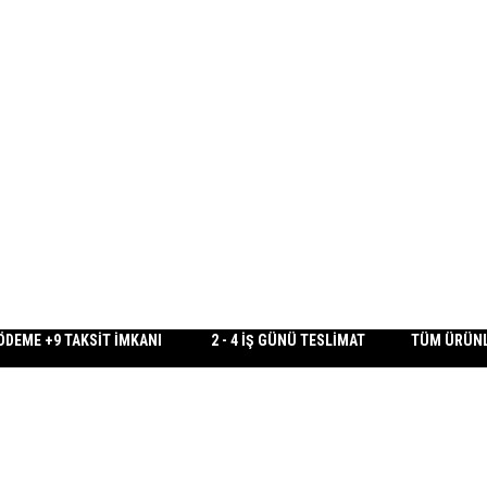
A ÖDEME +9 TAKSİT İMKANI 2 - 4 İŞ GÜNÜ TESLİMAT TÜM ÜRÜNLE