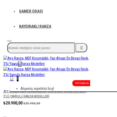
GAMER ODASI
KAYDIRAKLI RANZA
0
%19 İndirim
Alışveriş sepetiniz boş!
AYS RANZA, MDF KORUMALIKLI, YAN AHŞAP ÖN BEYAZ RENK,
3'LÜ YAVRULU RANZA MODELLERI
₺20.900,00
₺25.900,00