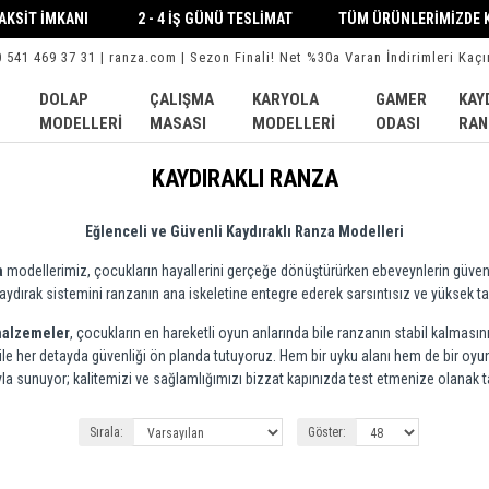
 TAKSİT İMKANI 2 - 4 İŞ GÜNÜ TESLİMAT TÜM ÜRÜNLERİMİZDE KA
0 541 469 37 31 | ranza.com | Sezon Finali! Net %30a Varan İndirimleri Kaçı
DOLAP
ÇALIŞMA
KARYOLA
GAMER
KAY
MODELLERI
MASASI
MODELLERI
ODASI
RAN
KAYDIRAKLI RANZA
Eğlenceli ve Güvenli Kaydıraklı Ranza Modelleri
a
modellerimiz, çocukların hayallerini gerçeğe dönüştürürken ebeveynlerin güvenlik 
ırak sistemini ranzanın ana iskeletine entegre ederek sarsıntısız ve yüksek taş
malzemeler
, çocukların en hareketli oyun anlarında bile ranzanın stabil kalması
ile her detayda güvenliği ön planda tutuyoruz. Hem bir uyku alanı hem de bir oy
yla sunuyor; kalitemizi ve sağlamlığımızı bizzat kapınızda test etmenize olanak 
Sırala:
Göster: