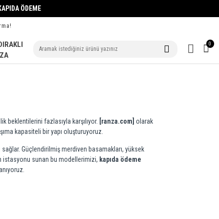
PIDA ÖDEME
rma!
DIRAKLI
0
ZA
beklentilerini fazlasıyla karşılıyor.
[ranza.com]
olarak
ıma kapasiteli bir yapı oluşturuyoruz.
nı sağlar. Güçlendirilmiş merdiven basamakları, yüksek
un istasyonu sunan bu modellerimizi,
kapıda ödeme
tanıyoruz.