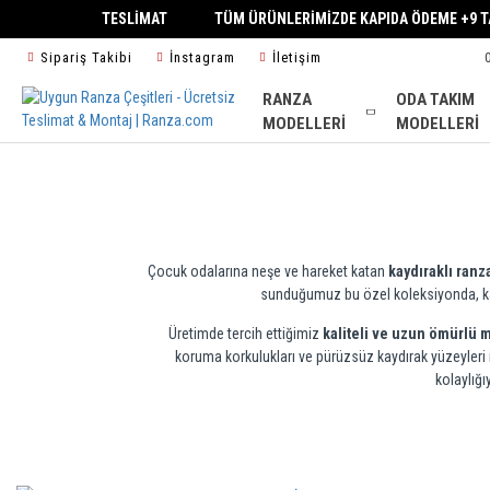
2 - 4 İŞ GÜNÜ TESLİMAT
TÜM ÜRÜNLERİMİZDE KAPIDA ÖDEME +9
Sipariş Takibi
İnstagram
İletişim
RANZA
ODA TAKIM
MODELLERI
MODELLERI
Çocuk odalarına neşe ve hareket katan
kaydıraklı ranz
sunduğumuz bu özel koleksiyonda, kayd
Üretimde tercih ettiğimiz
kaliteli ve uzun ömürlü 
koruma korkulukları ve pürüzsüz kaydırak yüzeyleri 
kolaylığı