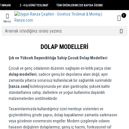
SİT İMKANI 2 - 4 İŞ GÜNÜ TESLİMAT TÜM ÜRÜNLERİMİZDE KAPIDA ÖDEME
0
Menü
DOLAP MODELLERI
Şık ve Yüksek Dayanıklılığa Sahip Çocuk Dolap Modelleri
Çocuk ve genç odalarının düzenini sağlayan en kritik parça olan
dolap modelleri
, sadece geniş bir depolama alanı değil, aynı
zamanda yıllarca sorunsuz kullanılacak bir sağlamlık sunmalıdır.
[ranza.com]
koleksiyonunda yer alan gardıroplar, yüksek kalite
standartlarına sahip, darbelere ve yoğun kullanıma dayanıklı
malzemelerden üretilmektedir.
Tasarımlarımızda kullandığımız özel menteşe sistemleri ve
güçlendirilmiş gövde yapısı, dolap kapaklarının zamanla sarkmasını
veya gövdenin esnemesini engeller. Modern çizgileriyle odanın
havasını değiştiren dolaplarımız; geniş iç hacmi, fonksiyonel raf