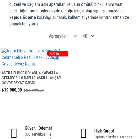
düzeni ve sağlam askı aparatları ile uzun ömürlü bir kullanım vaat
eder. Diğer tüm ürünlerimizde olduğu gibi, dolap siparişlerinizde de
kapıda ödeme
kolaylığı sunarak, kalitemizi yerinde kontrol etmenize
olanak tanıyoruz.
%20 İndirim
ASTRA ELBISE DOLABI, 4 KAPAKLI 4
ÇEKMECELI 6 RAFLI 2 ASKILI , AHŞAP
GÖVDE BEYAZ KAPAK
₺19.900,00
₺24.900,00
Güvenli Ödeme!
Hızlı Kargo!
SSL sertifikası ile
Siparişin hızlıca kargoda!